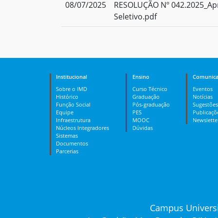
08/07/2025
RESOLUÇÃO Nº 042.2025_Apr
Seletivo.pdf
Institucional
Ensino
Comunica
Sobre o IMD
Curso Técnico
Eventos
Histórico
Graduação
Notícias
Função Social
Pós-graduação
Sugestões
Equipe
PES
Publicaçõ
Infraestrutura
MOOC
Newslette
Núcleos Integradores
Dúvidas
Sistemas
Documentos
Parcerias
Campus Universi