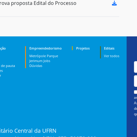
ova proposta Edital do Processo
ção
Empreendedorismo
Projetos
Editais
Metrópole Parque
Ver todos
Jerimum Jobs
 de pauta
Dúvidas
es
r
a
A
d
q
tário Central da UFRN