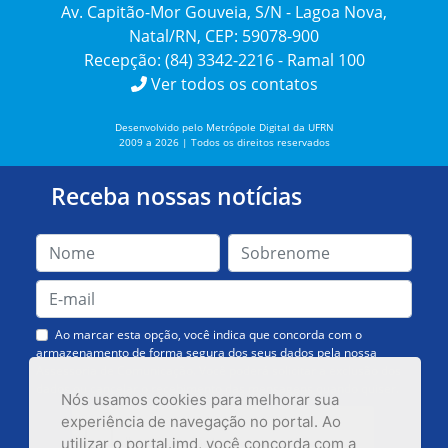
Av. Capitão-Mor Gouveia, S/N - Lagoa Nova,
Natal/RN, CEP: 59078-900
Recepção: (84) 3342-2216 - Ramal 100
Ver todos os contatos
Desenvolvido pelo Metrópole Digital da UFRN
2009 a 2026 | Todos os direitos reservados
Receba nossas notícias
Ao marcar esta opção, você indica que concorda com o
armazenamento de forma segura dos seus dados pela nossa
Assessoria de Comunicação. Você poderá solicitar a exclusão dos
dados ou cancelar o recebimento das mensagens quando quiser.
Nós usamos cookies para melhorar sua
experiência de navegação no portal. Ao
utilizar o portal.imd, você concorda com a