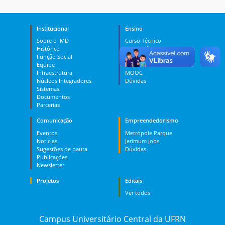
Institucional
Ensino
Sobre o IMD
Curso Técnico
Histórico
Graduação
Função Social
Pós-graduação
Equipe
PES
Infraestrutura
MOOC
Núcleos Integradores
Dúvidas
Sistemas
Documentos
Parcerias
Comunicação
Empreendedorismo
Eventos
Metrópole Parque
Notícias
Jerimum Jobs
Sugestões de pauta
Dúvidas
Publicações
Newsletter
Projetos
Editais
Ver todos
Campus Universitário Central da UFRN