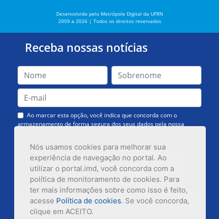
Desenvolvido pelo Metrópole Digital da UFRN
2009 a 2026 | Todos os direitos reservados
Receba nossas notícias
Ao marcar esta opção, você indica que concorda com o
armazenamento de forma segura dos seus dados pela nossa
Assessoria de Comunicação. Você poderá solicitar a exclusão dos
dados ou cancelar o recebimento das mensagens quando quiser.
Nós usamos cookies para melhorar sua
experiência de navegação no portal. Ao
utilizar o portal.imd, você concorda com a
política de monitoramento de cookies. Para
ter mais informações sobre como isso é feito,
acesse
Política de cookies
. Se você concorda,
Inscrever-se
clique em ACEITO.