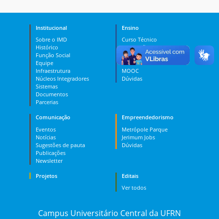
Institucional
Ensino
Sobre o IMD
Curso Técnico
Histórico
Graduação
Função Social
Pós-graduação
Equipe
PES
Infraestrutura
MOOC
Núcleos Integradores
Dúvidas
Sistemas
Documentos
Parcerias
Comunicação
Empreendedorismo
Eventos
Metrópole Parque
Notícias
Jerimum Jobs
Sugestões de pauta
Dúvidas
Publicações
Newsletter
Projetos
Editais
Ver todos
Campus Universitário Central da UFRN