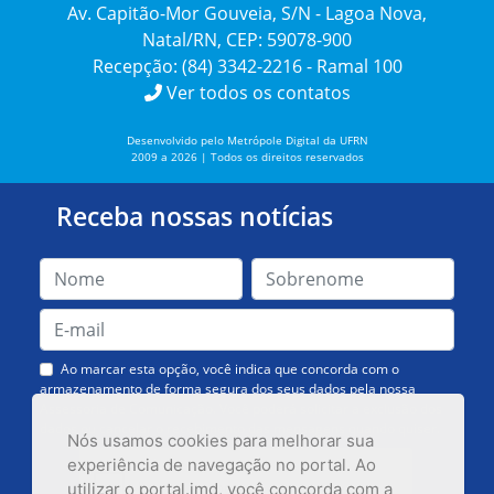
Av. Capitão-Mor Gouveia, S/N - Lagoa Nova,
Natal/RN, CEP: 59078-900
Recepção: (84) 3342-2216 - Ramal 100
Ver todos os contatos
Desenvolvido pelo Metrópole Digital da UFRN
2009 a 2026 | Todos os direitos reservados
Receba nossas notícias
Ao marcar esta opção, você indica que concorda com o
armazenamento de forma segura dos seus dados pela nossa
Assessoria de Comunicação. Você poderá solicitar a exclusão dos
dados ou cancelar o recebimento das mensagens quando quiser.
Nós usamos cookies para melhorar sua
experiência de navegação no portal. Ao
utilizar o portal.imd, você concorda com a