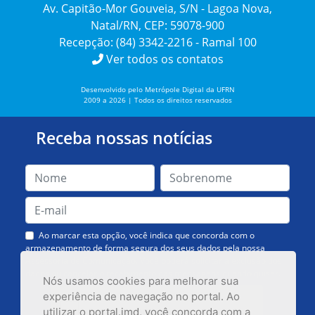
Av. Capitão-Mor Gouveia, S/N - Lagoa Nova,
Natal/RN, CEP: 59078-900
Recepção: (84) 3342-2216 - Ramal 100
Ver todos os contatos
Desenvolvido pelo Metrópole Digital da UFRN
2009 a 2026 | Todos os direitos reservados
Receba nossas notícias
Ao marcar esta opção, você indica que concorda com o
armazenamento de forma segura dos seus dados pela nossa
Assessoria de Comunicação. Você poderá solicitar a exclusão dos
dados ou cancelar o recebimento das mensagens quando quiser.
Nós usamos cookies para melhorar sua
experiência de navegação no portal. Ao
utilizar o portal.imd, você concorda com a