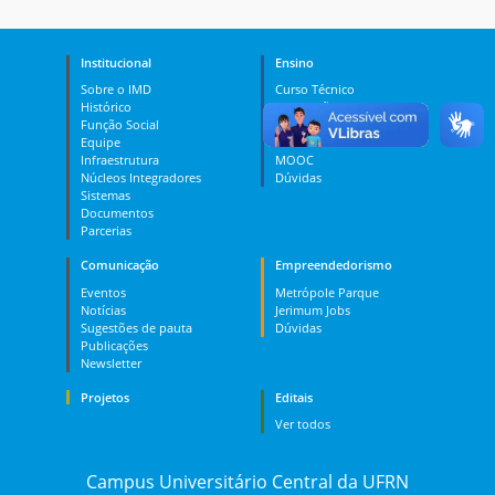
Institucional
Ensino
Sobre o IMD
Curso Técnico
Histórico
Graduação
Função Social
Pós-graduação
Equipe
PES
Infraestrutura
MOOC
Núcleos Integradores
Dúvidas
Sistemas
Documentos
Parcerias
Comunicação
Empreendedorismo
Eventos
Metrópole Parque
Notícias
Jerimum Jobs
Sugestões de pauta
Dúvidas
Publicações
Newsletter
Projetos
Editais
Ver todos
Campus Universitário Central da UFRN