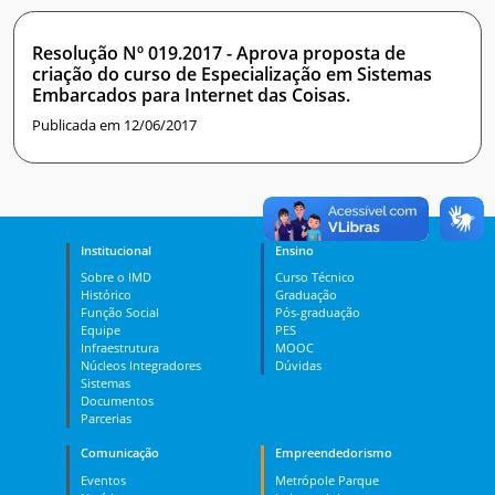
Resolução Nº 019.2017 - Aprova proposta de
criação do curso de Especialização em Sistemas
Embarcados para Internet das Coisas.
Publicada em 12/06/2017
Institucional
Ensino
Sobre o IMD
Curso Técnico
Histórico
Graduação
Função Social
Pós-graduação
Equipe
PES
Infraestrutura
MOOC
Núcleos Integradores
Dúvidas
Sistemas
Documentos
Parcerias
Comunicação
Empreendedorismo
Eventos
Metrópole Parque