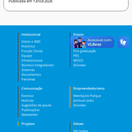
Publicada em 13/03/2026
Institucional
Ensino
Sobre o IMD
Curso Técnico
Histórico
Graduação
Função Social
Pós-graduação
Equipe
PES
Infraestrutura
MOOC
Núcleos Integradores
Dúvidas
Sistemas
Documentos
Parcerias
Comunicação
Empreendedorismo
Eventos
Metrópole Parque
Notícias
Jerimum Jobs
Sugestões de pauta
Dúvidas
Publicações
Newsletter
Projetos
Editais
Ver todos