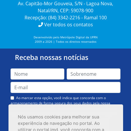
Av. Capitão-Mor Gouveia, S/N - Lagoa Nova,
Natal/RN, CEP: 59078-900
Recepção: (84) 3342-2216 - Ramal 100
Ver todos os contatos
Desenvolvido pelo Metrópole Digital da UFRN
2009 a 2026 | Todos os direitos reservados
Receba nossas notícias
Ao marcar esta opção, você indica que concorda com o
armazenamento de forma segura dos seus dados pela nossa
Assessoria de Comunicação. Você poderá solicitar a exclusão dos
dados ou cancelar o recebimento das mensagens quando quiser.
Nós usamos cookies para melhorar sua
experiência de navegação no portal. Ao
utilizar o portal.imd, você concorda com a