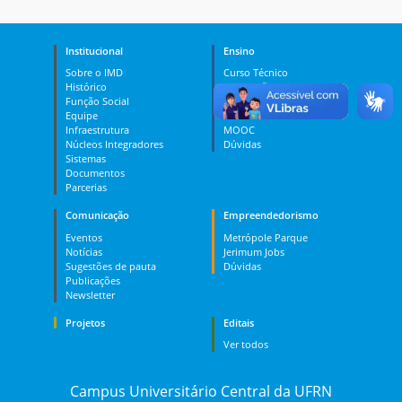
Institucional
Ensino
Sobre o IMD
Curso Técnico
Histórico
Graduação
Função Social
Pós-graduação
Equipe
PES
Infraestrutura
MOOC
Núcleos Integradores
Dúvidas
Sistemas
Documentos
Parcerias
Comunicação
Empreendedorismo
Eventos
Metrópole Parque
Notícias
Jerimum Jobs
Sugestões de pauta
Dúvidas
Publicações
Newsletter
Projetos
Editais
Ver todos
Campus Universitário Central da UFRN