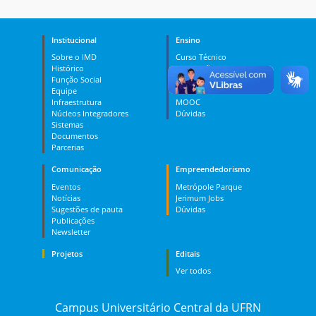
Institucional
Ensino
Sobre o IMD
Curso Técnico
Histórico
Graduação
Função Social
Pós-graduação
Equipe
PES
Infraestrutura
MOOC
Núcleos Integradores
Dúvidas
Sistemas
Documentos
Parcerias
Comunicação
Empreendedorismo
Eventos
Metrópole Parque
Notícias
Jerimum Jobs
Sugestões de pauta
Dúvidas
Publicações
Newsletter
Projetos
Editais
Ver todos
Campus Universitário Central da UFRN