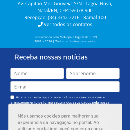
Av. Capitão-Mor Gouveia, S/N - Lagoa Nova,
Natal/RN, CEP: 59078-900
Recepção: (84) 3342-2216 - Ramal 100
Ver todos os contatos
Desenvolvido pelo Metrópole Digital da UFRN
2009 a 2026 | Todos os direitos reservados
Receba nossas notícias
Ao marcar esta opção, você indica que concorda com o
armazenamento de forma segura dos seus dados pela nossa
Assessoria de Comunicação. Você poderá solicitar a exclusão dos
dados ou cancelar o recebimento das mensagens quando quiser.
Nós usamos cookies para melhorar sua
experiência de navegação no portal. Ao
utilizar o portal.imd, você concorda com a