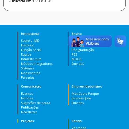
Publicada em 13/03/2026
Institucional
Ensino
Sobre o IMD
Curso Técnico
Histórico
Graduação
Função Social
Pós-graduação
Equipe
PES
Infraestrutura
MOOC
Núcleos Integradores
Dúvidas
Sistemas
Documentos
Parcerias
Comunicação
Empreendedorismo
Eventos
Metrópole Parque
Notícias
Jerimum Jobs
Sugestões de pauta
Dúvidas
Publicações
Newsletter
Projetos
Editais
Ver todos