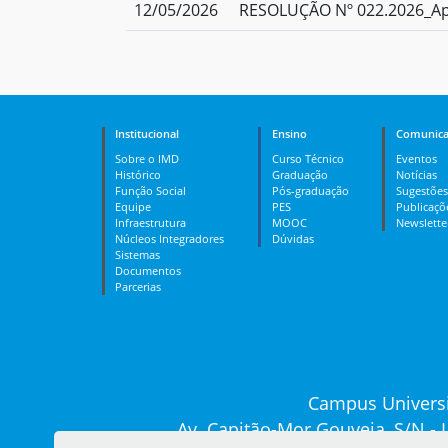
12/05/2026
RESOLUÇÃO Nº 022.2026_Apro
Institucional
Ensino
Comunica
Sobre o IMD
Curso Técnico
Eventos
Histórico
Graduação
Notícias
Função Social
Pós-graduação
Sugestões
Equipe
PES
Publicaçõ
Infraestrutura
MOOC
Newslette
Núcleos Integradores
Dúvidas
Sistemas
Documentos
Parcerias
Campus Universi
Av. Capitão-Mor Gouveia, S/N -