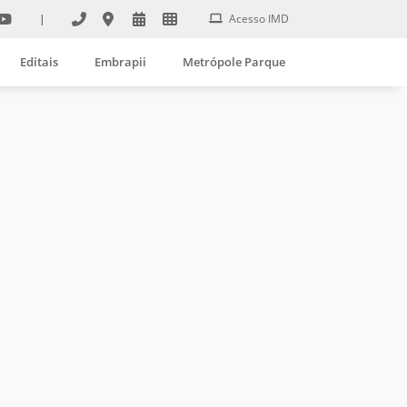
|
Acesso IMD
Editais
Embrapii
Metrópole Parque