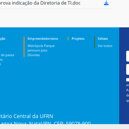
va indicação da Diretoria de TI.doc
ção
Empreendedorismo
Projetos
Editais
Metrópole Parque
Ver todos
Jerimum Jobs
 de pauta
Dúvidas
es
r
a
A
d
q
tário Central da UFRN
 Lagoa Nova, Natal/RN, CEP: 59078-900