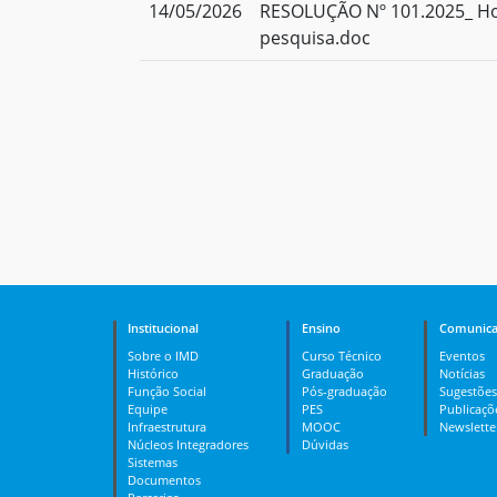
14/05/2026
RESOLUÇÃO Nº 101.2025_ H
pesquisa.doc
Institucional
Ensino
Comunica
Sobre o IMD
Curso Técnico
Eventos
Histórico
Graduação
Notícias
Função Social
Pós-graduação
Sugestões
Equipe
PES
Publicaçõ
Infraestrutura
MOOC
Newslette
Núcleos Integradores
Dúvidas
Sistemas
Documentos