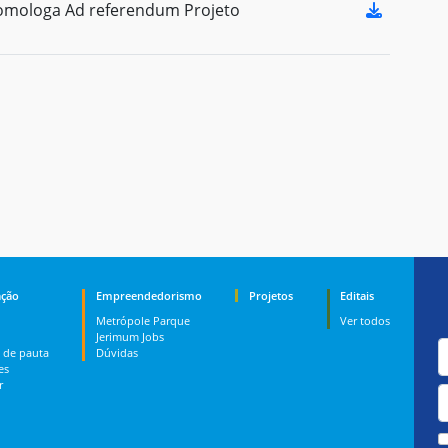
omologa Ad referendum Projeto
ção
Empreendedorismo
Projetos
Editais
Metrópole Parque
Ver todos
Jerimum Jobs
 de pauta
Dúvidas
es
r