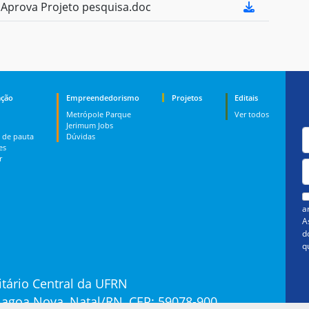
Aprova Projeto pesquisa.doc
ção
Empreendedorismo
Projetos
Editais
Metrópole Parque
Ver todos
Jerimum Jobs
 de pauta
Dúvidas
es
r
a
A
d
q
tário Central da UFRN
 Lagoa Nova, Natal/RN, CEP: 59078-900