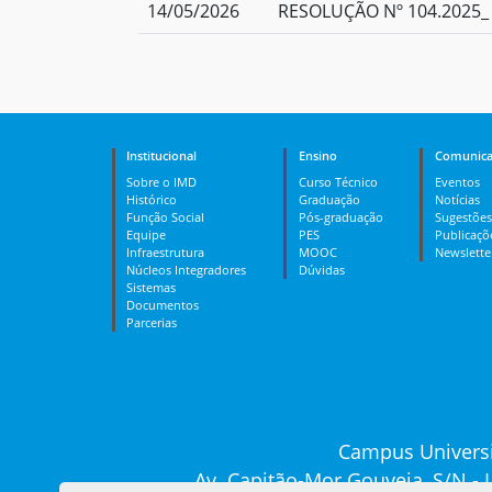
14/05/2026
RESOLUÇÃO Nº 104.2025_ 
Institucional
Ensino
Comunica
Sobre o IMD
Curso Técnico
Eventos
Histórico
Graduação
Notícias
Função Social
Pós-graduação
Sugestões
Equipe
PES
Publicaçõ
Infraestrutura
MOOC
Newslette
Núcleos Integradores
Dúvidas
Sistemas
Documentos
Parcerias
Campus Universi
Av. Capitão-Mor Gouveia, S/N -