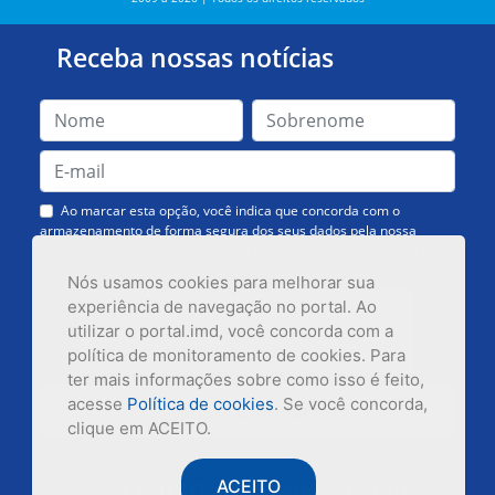
Receba nossas notícias
Ao marcar esta opção, você indica que concorda com o
armazenamento de forma segura dos seus dados pela nossa
Assessoria de Comunicação. Você poderá solicitar a exclusão dos
dados ou cancelar o recebimento das mensagens quando quiser.
Nós usamos cookies para melhorar sua
experiência de navegação no portal. Ao
utilizar o portal.imd, você concorda com a
política de monitoramento de cookies. Para
ter mais informações sobre como isso é feito,
acesse
Política de cookies
. Se você concorda,
Inscrever-se
clique em ACEITO.
Siga o IMD nas redes sociais
ACEITO