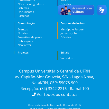
Infraestrutura
MOOC
Núcleos Integradores
Dúvidas
Sistemas
Documentos
Parcerias
Comunicação
Empreendedorismo
Eventos
Metrópole Parque
Notícias
Jerimum Jobs
Sugestões de pauta
Dúvidas
Publicações
Newsletter
Projetos
Editais
Ver todos
Campus Universitário Central da UFRN
Av. Capitão-Mor Gouveia, S/N - Lagoa Nova,
Natal/RN, CEP: 59078-900
Recepção: (84) 3342-2216 - Ramal 100
Ver todos os contatos
Desenvolvido pelo Metrópole Digital da UFRN
2009 a 2026 | Todos os direitos reservados