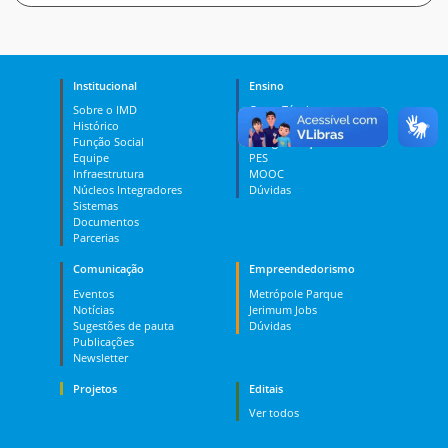
Institucional
Ensino
Sobre o IMD
Curso Técnico
Histórico
Graduação
Função Social
Pós-graduação
Equipe
PES
Infraestrutura
MOOC
Núcleos Integradores
Dúvidas
Sistemas
Documentos
Parcerias
Comunicação
Empreendedorismo
Eventos
Metrópole Parque
Notícias
Jerimum Jobs
Sugestões de pauta
Dúvidas
Publicações
Newsletter
Projetos
Editais
Ver todos