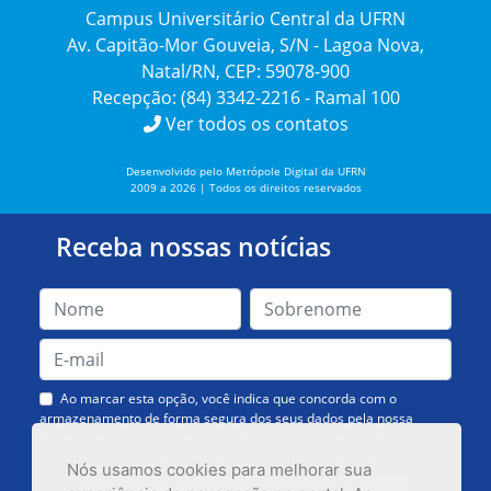
Campus Universitário Central da UFRN
Av. Capitão-Mor Gouveia, S/N - Lagoa Nova,
Natal/RN, CEP: 59078-900
Recepção: (84) 3342-2216 - Ramal 100
Ver todos os contatos
Desenvolvido pelo Metrópole Digital da UFRN
2009 a 2026 | Todos os direitos reservados
Receba nossas notícias
Ao marcar esta opção, você indica que concorda com o
armazenamento de forma segura dos seus dados pela nossa
Assessoria de Comunicação. Você poderá solicitar a exclusão dos
dados ou cancelar o recebimento das mensagens quando quiser.
Nós usamos cookies para melhorar sua