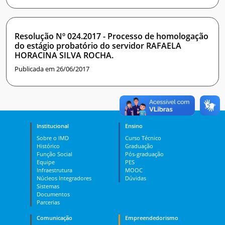
Resolução Nº 024.2017 - Processo de homologação
do estágio probatório do servidor RAFAELA
HORACINA SILVA ROCHA.
Publicada em 26/06/2017
Institucional
Ensino
Sobre o IMD
Curso Técnico
Histórico
Graduação
Função Social
Pós-graduação
Equipe
PES
Infraestrutura
MOOC
Núcleos Integradores
Dúvidas
Sistemas
Documentos
Parcerias
Comunicação
Empreendedorismo