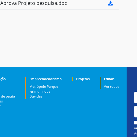
Aprova Projeto pesquisa.doc
ção
Empreendedorismo
Projetos
Editais
Metrópole Parque
Ver todos
Jerimum Jobs
 de pauta
Dúvidas
es
r
a
A