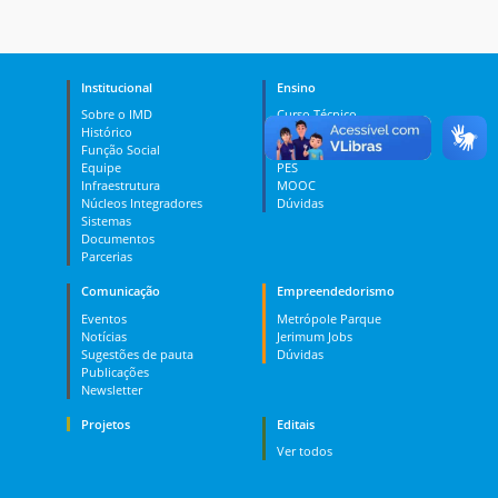
Institucional
Ensino
Sobre o IMD
Curso Técnico
Histórico
Graduação
Função Social
Pós-graduação
Equipe
PES
Infraestrutura
MOOC
Núcleos Integradores
Dúvidas
Sistemas
Documentos
Parcerias
Comunicação
Empreendedorismo
Eventos
Metrópole Parque
Notícias
Jerimum Jobs
Sugestões de pauta
Dúvidas
Publicações
Newsletter
Projetos
Editais
Ver todos