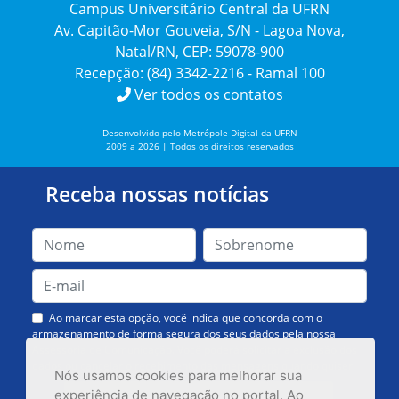
Campus Universitário Central da UFRN
Av. Capitão-Mor Gouveia, S/N - Lagoa Nova,
Natal/RN, CEP: 59078-900
Recepção: (84) 3342-2216 - Ramal 100
Ver todos os contatos
Desenvolvido pelo Metrópole Digital da UFRN
2009 a 2026 | Todos os direitos reservados
Receba nossas notícias
Ao marcar esta opção, você indica que concorda com o
armazenamento de forma segura dos seus dados pela nossa
Assessoria de Comunicação. Você poderá solicitar a exclusão dos
dados ou cancelar o recebimento das mensagens quando quiser.
Nós usamos cookies para melhorar sua
experiência de navegação no portal. Ao