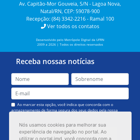
Av. Capitão-Mor Gouveia, S/N - Lagoa Nova,
Natal/RN, CEP: 59078-900
Recepção: (84) 3342-2216 - Ramal 100
Ver todos os contatos
Desenvolvido pelo Metrópole Digital da UFRN
2009 a 2026 | Todos os direitos reservados
Receba nossas notícias
Ao marcar esta opção, você indica que concorda com o
armazenamento de forma segura dos seus dados pela nossa
Assessoria de Comunicação. Você poderá solicitar a exclusão dos
dados ou cancelar o recebimento das mensagens quando quiser.
Nós usamos cookies para melhorar sua
experiência de navegação no portal. Ao
utilizar o portal.imd, você concorda com a