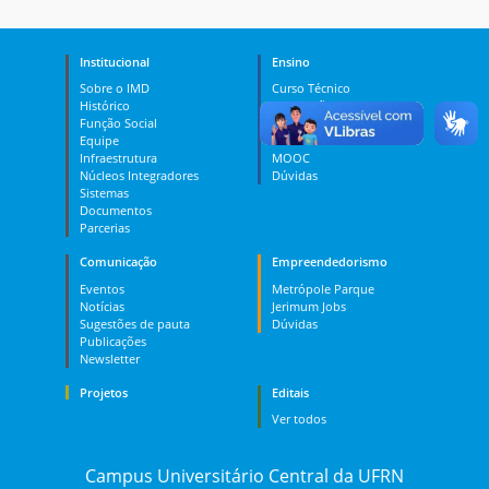
Institucional
Ensino
Sobre o IMD
Curso Técnico
Histórico
Graduação
Função Social
Pós-graduação
Equipe
PES
Infraestrutura
MOOC
Núcleos Integradores
Dúvidas
Sistemas
Documentos
Parcerias
Comunicação
Empreendedorismo
Eventos
Metrópole Parque
Notícias
Jerimum Jobs
Sugestões de pauta
Dúvidas
Publicações
Newsletter
Projetos
Editais
Ver todos
Campus Universitário Central da UFRN