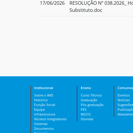
17/06/2026
RESOLUÇÃO Nº 038.2026_ H
Substituto.doc
Institucional
Ensino
Comunica
Sobre o IMD
Curso Técnico
Eventos
Histórico
Graduação
Notícias
Função Social
Pós-graduação
Sugestões
Equipe
PES
Publicaçõ
Infraestrutura
MOOC
Newslette
Núcleos Integradores
Dúvidas
Sistemas
Documentos