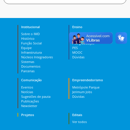
Institucional
Ensino
Sobre o IMD
Curso Técnico
Histórico
Graduação
Função Social
Pós-graduação
Equipe
PES
Infraestrutura
MOOC
Núcleos Integradores
Dúvidas
Sistemas
Documentos
Parcerias
Comunicação
Empreendedorismo
Eventos
Metrópole Parque
Notícias
Jerimum Jobs
Sugestões de pauta
Dúvidas
Publicações
Newsletter
Projetos
Editais
Ver todos