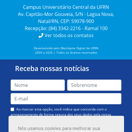
Campus Universitário Central da UFRN
Av. Capitão-Mor Gouveia, S/N - Lagoa Nova,
Natal/RN, CEP: 59078-900
Recepção: (84) 3342-2216 - Ramal 100
Ver todos os contatos
Desenvolvido pelo Metrópole Digital da UFRN
2009 a 2026 | Todos os direitos reservados
Receba nossas notícias
Ao marcar esta opção, você indica que concorda com o
armazenamento de forma segura dos seus dados pela nossa
Assessoria de Comunicação. Você poderá solicitar a exclusão dos
dados ou cancelar o recebimento das mensagens quando quiser.
Nós usamos cookies para melhorar sua