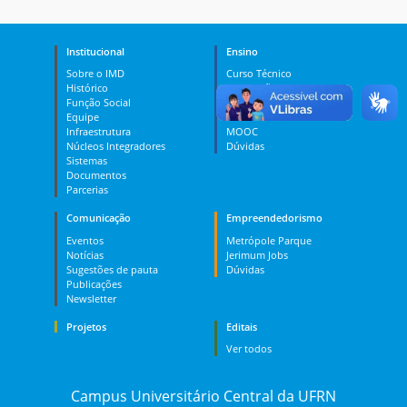
Institucional
Ensino
Sobre o IMD
Curso Técnico
Histórico
Graduação
Função Social
Pós-graduação
Equipe
PES
Infraestrutura
MOOC
Núcleos Integradores
Dúvidas
Sistemas
Documentos
Parcerias
Comunicação
Empreendedorismo
Eventos
Metrópole Parque
Notícias
Jerimum Jobs
Sugestões de pauta
Dúvidas
Publicações
Newsletter
Projetos
Editais
Ver todos
Campus Universitário Central da UFRN