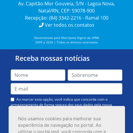
Av. Capitão-Mor Gouveia, S/N - Lagoa Nova,
Natal/RN, CEP: 59078-900
Recepção: (84) 3342-2216 - Ramal 100
Ver todos os contatos
Desenvolvido pelo Metrópole Digital da UFRN
2009 a 2026 | Todos os direitos reservados
Receba nossas notícias
Ao marcar esta opção, você indica que concorda com o
armazenamento de forma segura dos seus dados pela nossa
Assessoria de Comunicação. Você poderá solicitar a exclusão dos
dados ou cancelar o recebimento das mensagens quando quiser.
Nós usamos cookies para melhorar sua
experiência de navegação no portal. Ao
utilizar o portal.imd, você concorda com a