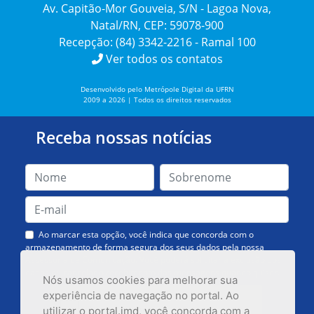
Av. Capitão-Mor Gouveia, S/N - Lagoa Nova,
Natal/RN, CEP: 59078-900
Recepção: (84) 3342-2216 - Ramal 100
Ver todos os contatos
Desenvolvido pelo Metrópole Digital da UFRN
2009 a 2026 | Todos os direitos reservados
Receba nossas notícias
Ao marcar esta opção, você indica que concorda com o
armazenamento de forma segura dos seus dados pela nossa
Assessoria de Comunicação. Você poderá solicitar a exclusão dos
dados ou cancelar o recebimento das mensagens quando quiser.
Nós usamos cookies para melhorar sua
experiência de navegação no portal. Ao
utilizar o portal.imd, você concorda com a