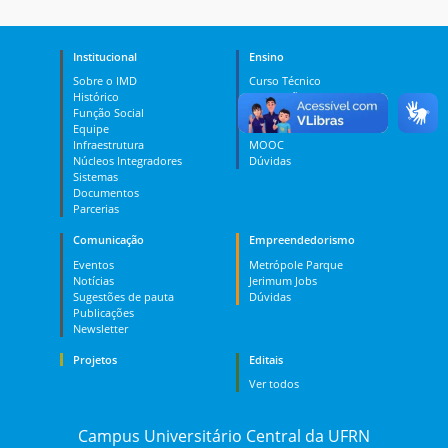
Institucional
Ensino
Sobre o IMD
Curso Técnico
Histórico
Graduação
Função Social
Pós-graduação
Equipe
PES
Infraestrutura
MOOC
Núcleos Integradores
Dúvidas
Sistemas
Documentos
Parcerias
Comunicação
Empreendedorismo
Eventos
Metrópole Parque
Notícias
Jerimum Jobs
Sugestões de pauta
Dúvidas
Publicações
Newsletter
Projetos
Editais
Ver todos
Campus Universitário Central da UFRN