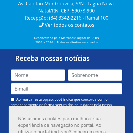
Av. Capitão-Mor Gouveia, S/N - Lagoa Nova,
Natal/RN, CEP: 59078-900
Recepção: (84) 3342-2216 - Ramal 100
Ver todos os contatos
Desenvolvido pelo Metrópole Digital da UFRN
2009 a 2026 | Todos os direitos reservados
Receba nossas notícias
Ao marcar esta opção, você indica que concorda com o
armazenamento de forma segura dos seus dados pela nossa
Assessoria de Comunicação. Você poderá solicitar a exclusão dos
dados ou cancelar o recebimento das mensagens quando quiser.
Nós usamos cookies para melhorar sua
experiência de navegação no portal. Ao
utilizar o portal.imd, você concorda com a