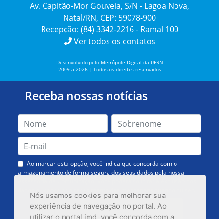
Av. Capitão-Mor Gouveia, S/N - Lagoa Nova,
Natal/RN, CEP: 59078-900
Recepção: (84) 3342-2216 - Ramal 100
Ver todos os contatos
Desenvolvido pelo Metrópole Digital da UFRN
2009 a 2026 | Todos os direitos reservados
Receba nossas notícias
Ao marcar esta opção, você indica que concorda com o
armazenamento de forma segura dos seus dados pela nossa
Assessoria de Comunicação. Você poderá solicitar a exclusão dos
dados ou cancelar o recebimento das mensagens quando quiser.
Nós usamos cookies para melhorar sua
experiência de navegação no portal. Ao
utilizar o portal.imd, você concorda com a