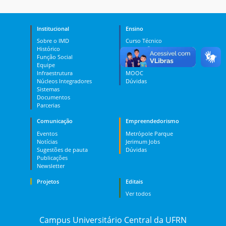
Institucional
Ensino
Sobre o IMD
Curso Técnico
Histórico
Graduação
Função Social
Pós-graduação
Equipe
PES
Infraestrutura
MOOC
Núcleos Integradores
Dúvidas
Sistemas
Documentos
Parcerias
Comunicação
Empreendedorismo
Eventos
Metrópole Parque
Notícias
Jerimum Jobs
Sugestões de pauta
Dúvidas
Publicações
Newsletter
Projetos
Editais
Ver todos
Campus Universitário Central da UFRN