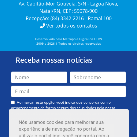
Av. Capitão-Mor Gouveia, S/N - Lagoa Nova,
Natal/RN, CEP: 59078-900
Recepção: (84) 3342-2216 - Ramal 100
Ver todos os contatos
Desenvolvido pelo Metrópole Digital da UFRN
2009 a 2026 | Todos os direitos reservados
Receba nossas notícias
Ao marcar esta opção, você indica que concorda com o
armazenamento de forma segura dos seus dados pela nossa
Assessoria de Comunicação. Você poderá solicitar a exclusão dos
dados ou cancelar o recebimento das mensagens quando quiser.
Nós usamos cookies para melhorar sua
experiência de navegação no portal. Ao
utilizar o portal.imd, você concorda com a