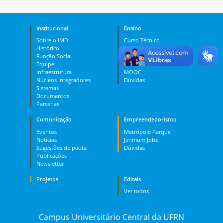
Institucional
Ensino
Sobre o IMD
Curso Técnico
Histórico
Graduação
Função Social
Pós-graduação
Equipe
PES
Infraestrutura
MOOC
Núcleos Integradores
Dúvidas
Sistemas
Documentos
Parcerias
Comunicação
Empreendedorismo
Eventos
Metrópole Parque
Notícias
Jerimum Jobs
Sugestões de pauta
Dúvidas
Publicações
Newsletter
Projetos
Editais
Ver todos
Campus Universitário Central da UFRN