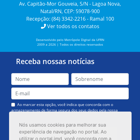
Av. Capitão-Mor Gouveia, S/N - Lagoa Nova,
Natal/RN, CEP: 59078-900
Recepção: (84) 3342-2216 - Ramal 100
Ver todos os contatos
Desenvolvido pelo Metrópole Digital da UFRN
2009 a 2026 | Todos os direitos reservados
Receba nossas notícias
Ao marcar esta opção, você indica que concorda com o
armazenamento de forma segura dos seus dados pela nossa
Assessoria de Comunicação. Você poderá solicitar a exclusão dos
dados ou cancelar o recebimento das mensagens quando quiser.
Nós usamos cookies para melhorar sua
experiência de navegação no portal. Ao
utilizar o portal.imd, você concorda com a