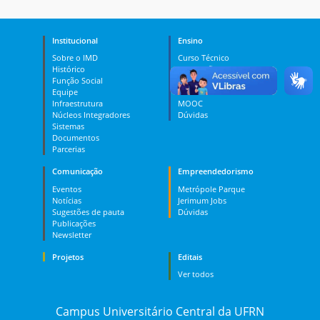
Institucional
Ensino
Sobre o IMD
Curso Técnico
Histórico
Graduação
Função Social
Pós-graduação
Equipe
PES
Infraestrutura
MOOC
Núcleos Integradores
Dúvidas
Sistemas
Documentos
Parcerias
Comunicação
Empreendedorismo
Eventos
Metrópole Parque
Notícias
Jerimum Jobs
Sugestões de pauta
Dúvidas
Publicações
Newsletter
Projetos
Editais
Ver todos
Campus Universitário Central da UFRN