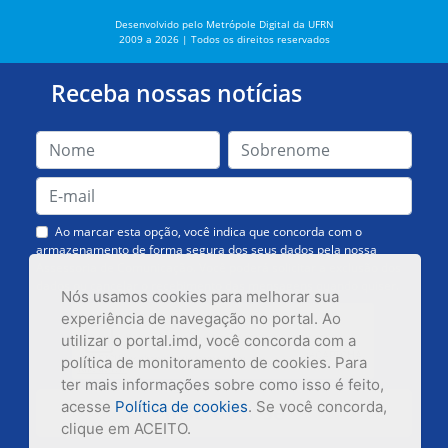
Desenvolvido pelo Metrópole Digital da UFRN
2009 a 2026 | Todos os direitos reservados
Receba nossas notícias
Ao marcar esta opção, você indica que concorda com o
armazenamento de forma segura dos seus dados pela nossa
Assessoria de Comunicação. Você poderá solicitar a exclusão dos
dados ou cancelar o recebimento das mensagens quando quiser.
Nós usamos cookies para melhorar sua
experiência de navegação no portal. Ao
utilizar o portal.imd, você concorda com a
política de monitoramento de cookies. Para
ter mais informações sobre como isso é feito,
acesse
Política de cookies
. Se você concorda,
Inscrever-se
clique em ACEITO.