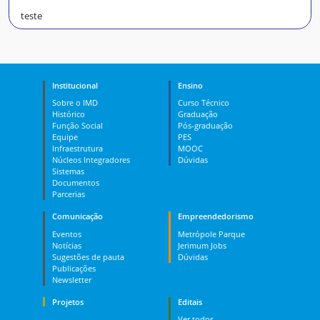
teste
Institucional
Ensino
Sobre o IMD
Curso Técnico
Histórico
Graduação
Função Social
Pós-graduação
Equipe
PES
Infraestrutura
MOOC
Núcleos Integradores
Dúvidas
Sistemas
Documentos
Parcerias
Comunicação
Empreendedorismo
Eventos
Metrópole Parque
Notícias
Jerimum Jobs
Sugestões de pauta
Dúvidas
Publicações
Newsletter
Projetos
Editais
Ver todos