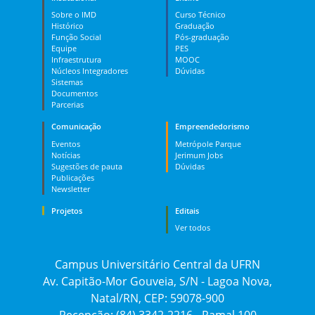
Sobre o IMD
Curso Técnico
Histórico
Graduação
Função Social
Pós-graduação
Equipe
PES
Infraestrutura
MOOC
Núcleos Integradores
Dúvidas
Sistemas
Documentos
Parcerias
Comunicação
Empreendedorismo
Eventos
Metrópole Parque
Notícias
Jerimum Jobs
Sugestões de pauta
Dúvidas
Publicações
Newsletter
Projetos
Editais
Ver todos
Campus Universitário Central da UFRN
Av. Capitão-Mor Gouveia, S/N - Lagoa Nova,
Natal/RN, CEP: 59078-900