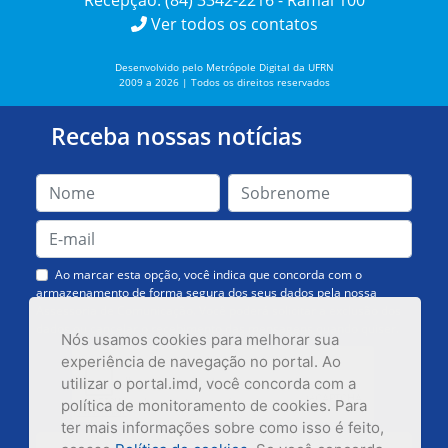
Recepção: (84) 3342-2216 - Ramal 100
Ver todos os contatos
Desenvolvido pelo Metrópole Digital da UFRN
2009 a 2026 | Todos os direitos reservados
Receba nossas notícias
Ao marcar esta opção, você indica que concorda com o
armazenamento de forma segura dos seus dados pela nossa
Assessoria de Comunicação. Você poderá solicitar a exclusão dos
dados ou cancelar o recebimento das mensagens quando quiser.
Nós usamos cookies para melhorar sua
experiência de navegação no portal. Ao
utilizar o portal.imd, você concorda com a
política de monitoramento de cookies. Para
ter mais informações sobre como isso é feito,