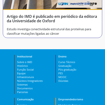
Artigo do IMD é publicado em periódico da editora
da Universidade de Oxford
Estudo investiga conectividade estrutural das proteínas para
classificar mutações ligadas ao câncer
Institucional
Ensino
Sobre o IMD
Curso Técnico
Histórico
Graduação
Função Social
Pós-graduação
Equipe
PES
Infraestrutura
MOOC
Núcleos Integradores
Dúvidas
Sistemas
Documentos
Parcerias
Comunicação
Empreendedorismo