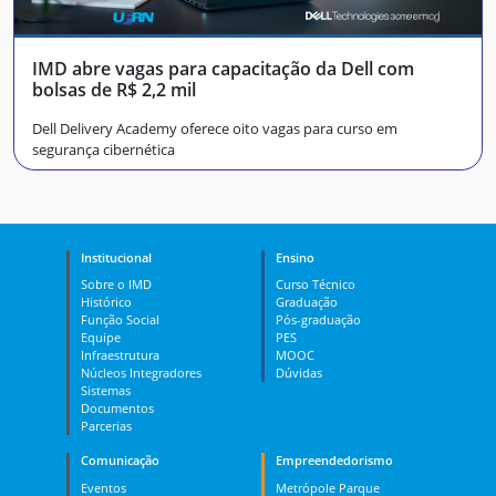
IMD abre vagas para capacitação da Dell com
bolsas de R$ 2,2 mil
Dell Delivery Academy oferece oito vagas para curso em
segurança cibernética
Institucional
Ensino
Sobre o IMD
Curso Técnico
Histórico
Graduação
Função Social
Pós-graduação
Equipe
PES
Infraestrutura
MOOC
Núcleos Integradores
Dúvidas
Sistemas
Documentos
Parcerias
Comunicação
Empreendedorismo
Eventos
Metrópole Parque