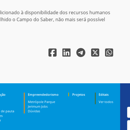
icionado à disponibilidade dos recursos humanos
olhido o Campo do Saber, não mais será possível
ção
Empreendedorismo
Projetos
Editais
Metrópole Parque
Ver todos
Jerimum Jobs
 de pauta
Dúvidas
es
r