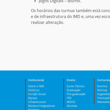
Jogos Digitais – diurno.
Os horários das turmas também está cond
e de infraestrutura do IMD e, uma vez esc
realizar alteração.
Institucional
Ensino
Comunica
Sobre o IMD
Curso Técnico
Eventos
Histórico
Graduação
Notícias
Função Social
Pós-graduação
Sugestões
Equipe
PES
Publicaçõ
Infraestrutura
MOOC
Newslette
Núcleos Integradores
Dúvidas
Sistemas