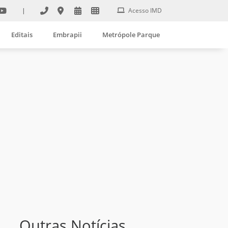
|
Acesso IMD
Editais
Embrapii
Metrópole Parque
Outras Notícias