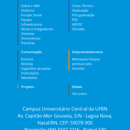
Sobre o IMD
Curso Técnico
Histórico
Graduação
Função Social
Pós-graduação
Equipe
PES
Infraestrutura
MOOC
Núcleos Integradores
Dúvidas
Sistemas
Documentos
Parcerias
Comunicação
Empreendedorismo
Eventos
Metrópole Parque
Notícias
Jerimum Jobs
Sugestões de pauta
Dúvidas
Publicações
Newsletter
Projetos
Editais
Ver todos
Campus Universitário Central da UFRN
Av. Capitão-Mor Gouveia, S/N - Lagoa Nova,
Natal/RN, CEP: 59078-900
Recepção: (84) 3342-2216 - Ramal 100