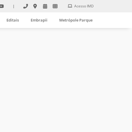
|
Acesso IMD
Editais
Embrapii
Metrópole Parque