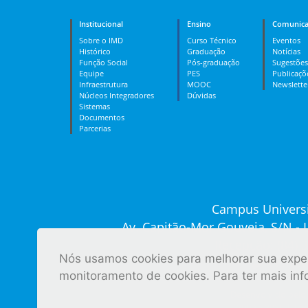
Institucional
Ensino
Comunica
Sobre o IMD
Curso Técnico
Eventos
Histórico
Graduação
Notícias
Função Social
Pós-graduação
Sugestões
Equipe
PES
Publicaçõ
Infraestrutura
MOOC
Newslette
Núcleos Integradores
Dúvidas
Sistemas
Documentos
Parcerias
Campus Universi
Av. Capitão-Mor Gouveia, S/N -
Recepção: (84) 
Nós usamos cookies para melhorar sua experi
Ver tod
monitoramento de cookies. Para ter mais in
Desenvolvido pelo 
2009 a 2026 | Tod