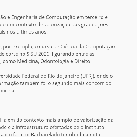
ção e Engenharia de Computação em terceiro e
de um contexto de valorização das graduações
aís
nos últimos anos.
), por exemplo, o curso de Ciência da Computação
e corte no SiSU 2026, figurando entre as
, como Medicina, Odontologia e Direito.
ersidade Federal do Rio de Janeiro (UFRJ), onde o
formação também foi o segundo mais concorrido
dicina.
I, além do contexto mais amplo de valorização da
dade
e
à
infraestrutura ofertadas pelo Instituto
 são o fato do Bacharelado ter obtido a nota