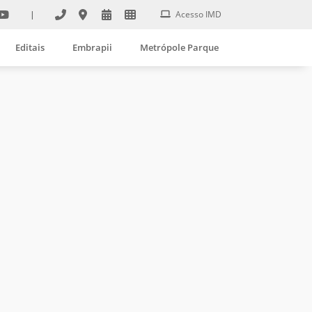
|
Acesso IMD
Editais
Embrapii
Metrópole Parque