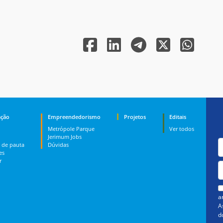
ção
Empreendedorismo
Projetos
Editais
Metrópole Parque
Ver todos
Jerimum Jobs
 de pauta
Dúvidas
es
r
a
A
d