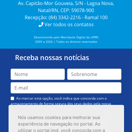
Av. Capitão-Mor Gouveia, S/N - Lagoa Nova,
Natal/RN, CEP: 59078-900
Recepção: (84) 3342-2216 - Ramal 100
Ver todos os contatos
Desenvolvido pelo Metrópole Digital da UFRN
2009 a 2026 | Todos os direitos reservados
Receba nossas notícias
Ao marcar esta opção, você indica que concorda com o
armazenamento de forma segura dos seus dados pela nossa
Assessoria de Comunicação. Você poderá solicitar a exclusão dos
dados ou cancelar o recebimento das mensagens quando quiser.
Nós usamos cookies para melhorar sua
experiência de navegação no portal. Ao
utilizar o portal.imd, você concorda com a