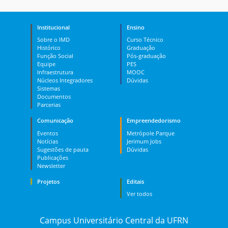
Institucional
Ensino
Sobre o IMD
Curso Técnico
Histórico
Graduação
Função Social
Pós-graduação
Equipe
PES
Infraestrutura
MOOC
Núcleos Integradores
Dúvidas
Sistemas
Documentos
Parcerias
Comunicação
Empreendedorismo
Eventos
Metrópole Parque
Notícias
Jerimum Jobs
Sugestões de pauta
Dúvidas
Publicações
Newsletter
Projetos
Editais
Ver todos
Campus Universitário Central da UFRN