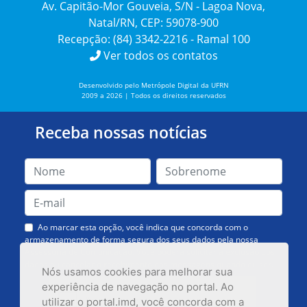
Av. Capitão-Mor Gouveia, S/N - Lagoa Nova,
Natal/RN, CEP: 59078-900
Recepção: (84) 3342-2216 - Ramal 100
Ver todos os contatos
Desenvolvido pelo Metrópole Digital da UFRN
2009 a 2026 | Todos os direitos reservados
Receba nossas notícias
Ao marcar esta opção, você indica que concorda com o
armazenamento de forma segura dos seus dados pela nossa
Assessoria de Comunicação. Você poderá solicitar a exclusão dos
dados ou cancelar o recebimento das mensagens quando quiser.
Nós usamos cookies para melhorar sua
experiência de navegação no portal. Ao
utilizar o portal.imd, você concorda com a