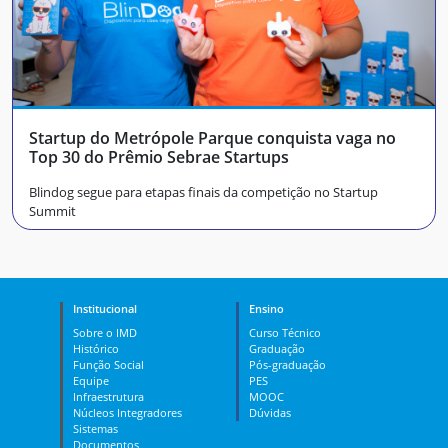
Startup do Metrópole Parque conquista vaga no
Top 30 do Prêmio Sebrae Startups
Blindog segue para etapas finais da competição no Startup
Summit
Institucional
Ensino
Sobre o IMD
Curso Técnico
Histórico
Graduação
Função Social
Pós-graduação
Equipe
PES
Infraestrutura
MOOC
Núcleos Integradores
Dúvidas
Sistemas
Documentos