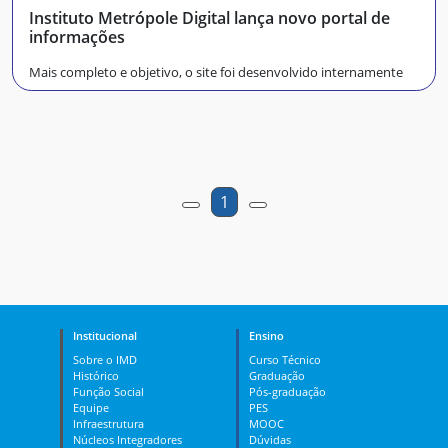
Instituto Metrópole Digital lança novo portal de
informações
Mais completo e objetivo, o site foi desenvolvido internamente
1
Institucional
Ensino
Sobre o IMD
Curso Técnico
Histórico
Graduação
Função Social
Pós-graduação
Equipe
PES
Infraestrutura
MOOC
Núcleos Integradores
Dúvidas