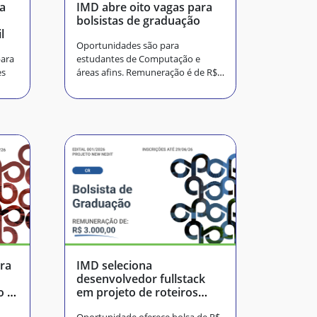
na
IMD abre oito vagas para
bolsistas de graduação
l
Oportunidades são para
para
estudantes de Computação e
es
áreas afins. Remuneração é de R$
2,5 mil
ra
IMD seleciona
desenvolvedor fullstack
o e
em projeto de roteiros
para painéis de LED