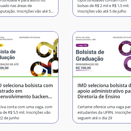
tunidade é para aluno ou
Oportunidades contam com
uado nas áreas de
bolsas de R$ 2 mil e R$ 1,5 mil.
utação. Inscrições vão até 5
Inscrições vão até 5 de julho
ulho
 seleciona bolsista com
IMD seleciona bolsista 
strado em
apoio administrativo pa
senvolvimento backend
Diretoria de Ensino
ullstack
tiva conta com uma vaga, com
Certame oferece uma vaga par
a de R$ 5,5 mil. Inscrições vão
estudantes da UFRN. Inscriçõe
22 de junho
seguem até o dia 29