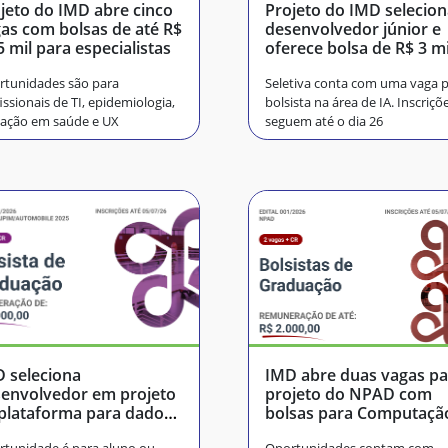
jeto do IMD abre cinco
Projeto do IMD selecio
as com bolsas de até R$
desenvolvedor júnior e
5 mil para especialistas
oferece bolsa de R$ 3 mi
rtunidades são para
Seletiva conta com uma vaga 
issionais de TI, epidemiologia,
bolsista na área de IA. Inscriçõ
vação em saúde e UX
seguem até o dia 26
 seleciona
IMD abre duas vagas pa
envolvedor em projeto
projeto do NPAD com
plataforma para dados
bolsas para Computaçã
tomotivos
Jornalismo