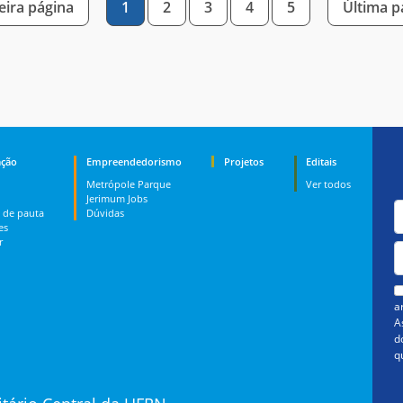
ira página
1
2
3
4
5
Última 
ção
Empreendedorismo
Projetos
Editais
Metrópole Parque
Ver todos
Jerimum Jobs
 de pauta
Dúvidas
es
r
a
A
d
q