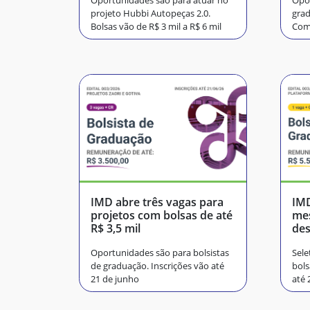
Oportunidades são para atuar no
Opor
projeto Hubbi Autopeças 2.0.
grad
Bolsas vão de R$ 3 mil a R$ 6 mil
Comp
de j
IMD abre três vagas para
IMD
projetos com bolsas de até
me
R$ 3,5 mil
de
e F
Oportunidades são para bolsistas
Sele
de graduação. Inscrições vão até
bols
21 de junho
até 