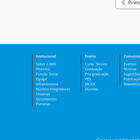
Prime
Institucional
Ensino
Comunica
Sobre o IMD
Curso Técnico
Eventos
Histórico
Graduação
Notícias
Função Social
Pós-graduação
Sugestões
Equipe
PES
Publicaçõ
Infraestrutura
MOOC
Newslette
Núcleos Integradores
Dúvidas
Sistemas
Documentos
Parcerias