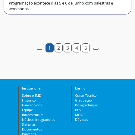
Programação acontece dias 5 e 6 de junho com palestras e
workshops
1
2
3
4
5
Institucional
Ensino
Sobre o IMD
Curso Técnico
Histórico
Graduação
Função Social
Pós-graduação
Equipe
PES
Infraestrutura
MOOC
Núcleos Integradores
Dúvidas
Sistemas
Documentos
Parcerias