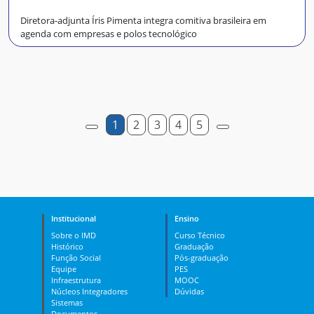
Diretora-adjunta Íris Pimenta integra comitiva brasileira em
agenda com empresas e polos tecnológico
1
2
3
4
5
Institucional
Ensino
Sobre o IMD
Curso Técnico
Histórico
Graduação
Função Social
Pós-graduação
Equipe
PES
Infraestrutura
MOOC
Núcleos Integradores
Dúvidas
Sistemas
Documentos