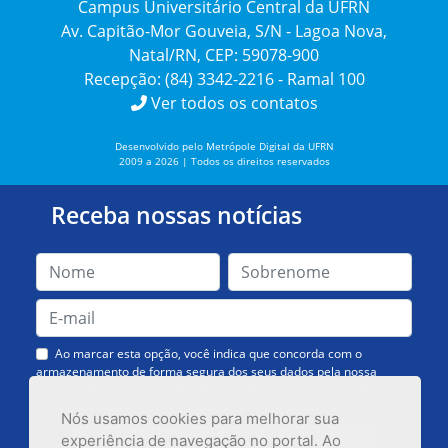
Campus Universitário Central da UFRN
Av. Capitão-Mor Gouveia, S/N - Lagoa Nova,
Natal/RN, CEP: 59078-900
Recepção: (84) 3342-2216 - Ramal 100
Ver todos os contatos
Desenvolvido pelo Metrópole Digital da UFRN
2009 a 2026 | Todos os direitos reservados
Receba nossas notícias
Ao marcar esta opção, você indica que concorda com o
armazenamento de forma segura dos seus dados pela nossa
Assessoria de Comunicação. Você poderá solicitar a exclusão dos
dados ou cancelar o recebimento das mensagens quando quiser.
Nós usamos cookies para melhorar sua
experiência de navegação no portal. Ao