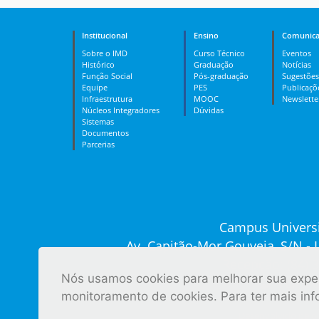
Institucional
Ensino
Comunica
Sobre o IMD
Curso Técnico
Eventos
Histórico
Graduação
Notícias
Função Social
Pós-graduação
Sugestões
Equipe
PES
Publicaçõ
Infraestrutura
MOOC
Newslette
Núcleos Integradores
Dúvidas
Sistemas
Documentos
Parcerias
Campus Universi
Av. Capitão-Mor Gouveia, S/N -
Recepção: (84) 
Nós usamos cookies para melhorar sua experi
Ver tod
monitoramento de cookies. Para ter mais in
Desenvolvido pelo 