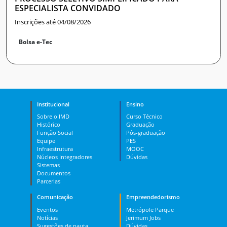
ESPECIALISTA CONVIDADO
Inscrições até 04/08/2026
Bolsa e-Tec
Institucional
Ensino
Sobre o IMD
Curso Técnico
Histórico
Graduação
Função Social
Pós-graduação
Equipe
PES
Infraestrutura
MOOC
Núcleos Integradores
Dúvidas
Sistemas
Documentos
Parcerias
Comunicação
Empreendedorismo
Eventos
Metrópole Parque
Notícias
Jerimum Jobs
Sugestões de pauta
Dúvidas