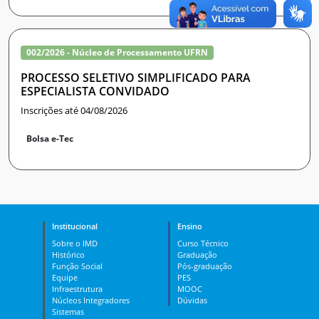
002/2026 - Núcleo de Processamento UFRN
PROCESSO SELETIVO SIMPLIFICADO PARA
ESPECIALISTA CONVIDADO
Inscrições até 04/08/2026
Bolsa e-Tec
Institucional
Ensino
Sobre o IMD
Curso Técnico
Histórico
Graduação
Função Social
Pós-graduação
Equipe
PES
Infraestrutura
MOOC
Núcleos Integradores
Dúvidas
Sistemas