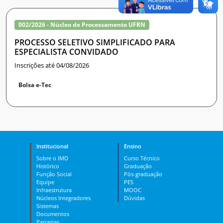
002/2026 - Núcleo de Processamento UFRN
PROCESSO SELETIVO SIMPLIFICADO PARA
ESPECIALISTA CONVIDADO
Inscrições até 04/08/2026
Bolsa e-Tec
Institucional
Ensino
Sobre o IMD
Curso Técnico
Histórico
Graduação
Função Social
Pós-graduação
Equipe
PES
Infraestrutura
MOOC
Núcleos Integradores
Dúvidas
Sistemas
Documentos
Parcerias