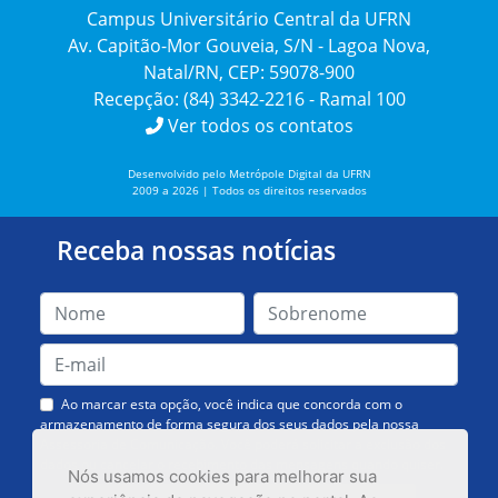
Campus Universitário Central da UFRN
Av. Capitão-Mor Gouveia, S/N - Lagoa Nova,
Natal/RN, CEP: 59078-900
Recepção: (84) 3342-2216 - Ramal 100
Ver todos os contatos
Desenvolvido pelo Metrópole Digital da UFRN
2009 a 2026 | Todos os direitos reservados
Receba nossas notícias
Ao marcar esta opção, você indica que concorda com o
armazenamento de forma segura dos seus dados pela nossa
Assessoria de Comunicação. Você poderá solicitar a exclusão dos
dados ou cancelar o recebimento das mensagens quando quiser.
Nós usamos cookies para melhorar sua