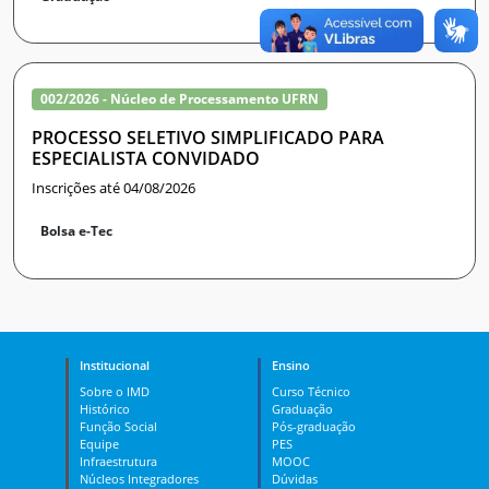
002/2026 - Núcleo de Processamento UFRN
PROCESSO SELETIVO SIMPLIFICADO PARA
ESPECIALISTA CONVIDADO
Inscrições até 04/08/2026
Bolsa e-Tec
Institucional
Ensino
Sobre o IMD
Curso Técnico
Histórico
Graduação
Função Social
Pós-graduação
Equipe
PES
Infraestrutura
MOOC
Núcleos Integradores
Dúvidas